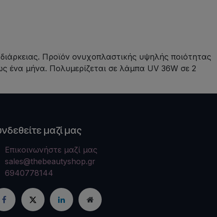
 διάρκειας. Προϊόν ονυχοπλαστικής υψηλής ποιότητας
ως ένα μήνα. Πολυμερίζεται σε λάμπα UV 36W σε 2
υνδεθείτε μαζί μας
Επικοινωνήστε μαζί μας
sales@thebeautyshop.gr
6940778144