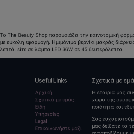
Το The Beauty Shop παρουσιάζει την καινοτομική φόρμ
με εύκολη εφαρμογή. Ημιμόνιμο βερνίκι μακράς διάρκε
λεπτά, είτε σε λάμπα LED 36W σε 45 δευτερόλεπτα.
Useful Links
Σχετικά με εμ
Αρχική
Η εταιρία μας συ
Σχετικά με εμάς
χώρο της ομορφιά
Είδη
ποιότητα και εξυ
Υπηρεσίες
Σας ευχαριστούμ
Legal
μας δείξατε τα τ
Επικοινωνήστε μαζί
ανταποδίδουμε μ