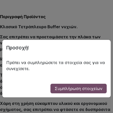
Περιγραφή Προϊόντος
Κλασικό Τετράπλευρο Buffer νυχιών.
Σας επιτρέπει να προετοιμάσετε την πλάκα των
νυχιών σας για θεραπείες περιποίησης όπως κλασικό
Προσοχή!
μανικιούρ.
Ιδανικό για περιποίηση νυχιών και για λείανση των
Πρέπει να συμπληρώσετε τα στοιχεία σας για να
επιφανειών τους.
συνεχίσετε.
Tέσσερα στρώματα του Buffer σάς επιτρέπουν να
διαμορφώσετε τα νύχια σας, να εξομαλύνετε τις
άκρες τους, να γυαλίσετε την πλάκα και να της
Συμπλήρωση στοιχείων
δώσετε λάμψη.
Χάρη στη χρήση εύκαμπτου υλικού και εργονομικού
σχήματος, σας επιτρέπει να φτάσετε σε δυσπρόσιτα