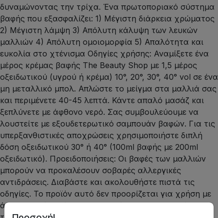
δυναμώνοντας την τρίχα. Ένα πρωτοποριακό σύστημα
βαφής που εξασφαλίζει: 1) Μέγιστη διάρκεια χρώματος
2) Μέγιστη λάμψη 3) Απόλυτη κάλυψη των λευκών
μαλλιών 4) Απόλυτη ομοιομορφία 5) Απαλότητα και
ευκολία στο χτένισμα Οδηγίες χρήσης: Αναμίξετε ένα
μέρος κρέμας βαφής The Beauty Shop με 1,5 μέρος
οξειδωτικού (υγρού ή κρέμα) 10°, 20°, 30°, 40° vol σε ένα
μη μεταλλικό μπολ. Απλώστε το μείγμα στα μαλλιά σας
και περιμένετε 40-45 λεπτά. Κάντε απαλό μασάζ και
ξεπλύνετε με άφθονο νερό. Σας συμβουλεύουμε να
λουστείτε με εξουδετερωτικό σαμπουάν βαφών. Για τις
υπερξανθιστικές αποχρώσεις χρησιμοποιήστε διπλή
δόση οξειδωτικού 30° ή 40° (100ml βαφής με 200ml
οξειδωτικό). Προειδοποιήσεις: Οι βαφές των μαλλιών
μπορούν να προκαλέσουν σοβαρές αλλεργικές
αντιδράσεις. Διαβάστε και ακολουθήστε πιστά τις
οδηγίες. Το προϊόν αυτό δεν προορίζεται για χρήση με
άτομα ηλικίας κάτω των 16 ετών. Τα προσωρινά
Προσοχή!
τατουάζ μαύρης χένας μπορεί να σας αυξήσουν τον