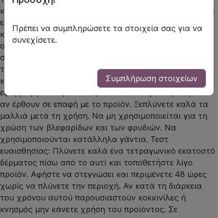
κίνδυνο αλλεργίας. Μη βάφετε τα μαλλιά σας αν έχετε
εξάνθημα στο πρόσωπό σας ή ευαίσθητο , ερεθισμένο
Πρέπει να συμπληρώσετε τα στοιχεία σας για να
και πληγωμένο τριχωτό της κεφαλής, είχατε ποτέ
συνεχίσετε.
οποιαδήποτε αντίδραση μετά το βάψιμο των μαλλιών
σας, έχετε παρατηρήσει αντίδραση σε προσωρινό
τατουάζ μαύρης χένας στο παρελθόν. Συνιστάται να
Συμπλήρωση στοιχείων
κάνετε το τεστ ευαισθησίας 48 ώρες πριν την
εφαρμογή του προϊόντος. Ξεπλύνετε αμέσως τα μάτια
αν έρθουν σε επαφή με το προϊόν. Ξεπλύνετε καλά τα
μαλλιά μετά τη χρήση. Να μη χρησιμοποιείται για τη
χρώση των βλεφαρίδων και των φρυδιών. Να
χρησιμοποιούνται κατάλληλα γάντια. Τεστ
ευαισθησίας: Πλύνετε καλά ένα τετραγωνικό εκατοστό
δέρματος πίσω από το αυτί και τοποθετήστε λίγο
προϊόν. Αφήστε να στεγνώσει και περιμένετε 48 ώρες
χωρίς να πλύνετε την περιοχή. Αν κατά τη διάρκεια
του χρόνου αυτού παρουσιαστούν κοκκινίλες ή
κνησμός μην κάνετε χρήση του προϊόντος. Σε