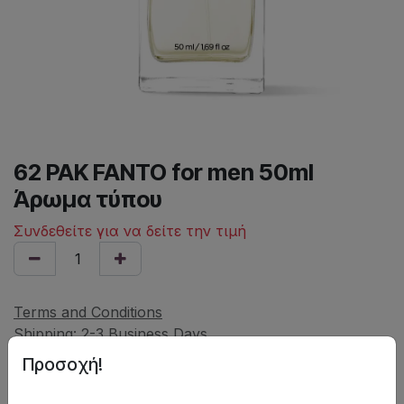
62 PAK FANTO for men 50ml
Άρωμα τύπου
Συνδεθείτε για να δείτε την τιμή
Terms and Conditions
Shipping: 2-3 Business Days
Προσοχή!