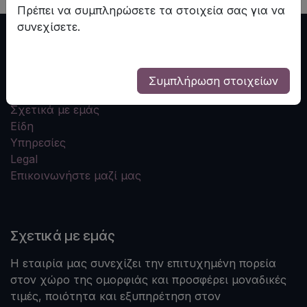
Πρέπει να συμπληρώσετε τα στοιχεία σας για να
συνεχίσετε.
Useful Links
Συμπλήρωση στοιχείων
Αρχική
Σχετικά με εμάς
Είδη
Υπηρεσίες
Legal
Επικοινωνήστε μαζί μας
Σχετικά με εμάς
Η εταιρία μας συνεχίζει την επιτυχημένη πορεία
στον χώρο της ομορφιάς και προσφέρει μοναδικές
τιμές, ποιότητα και εξυπηρέτηση στον