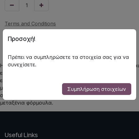
Terms and Conditions
Shipping: 2-3 Business Days
Προσοχή!
Πρέπει να συμπληρώσετε τα στοιχεία σας για να
συνεχίσετε.
Η απαλή μεταξένια φόρμουλα, επιτρέπει την ακριβή και
εύκολη εφαρμογή για μία ευέλικτη
εμφάνιση. Συμπλήρωσε το μακιγιάζ σου με το νέο σετ
μολυβιών για τα μάτια από το The Beauty Shop, με
Συμπλήρωση στοιχείων
σταθερό κράτημα και εξαιρετικά αποτελέσματα.Απαλή
μεταξένια φόρμουλα.
Useful Links