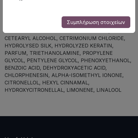
Τρόπος χρήσης: Απλώστε λίγη ποσότητα σε
βρεγμένα μαλλιά. Αφήστε το προϊόν να δράσει 5-10
λεπτά. Ξεβγάλτε με άφθονο νερό.
Συμπλήρωση στοιχείων
MASK SILK KERATININGREDIENTS: AQUA,
CETEARYL ALCOHOL, CETRIMONIUM CHLORIDE,
HYDROLYSED SILK, HYDROLYZED KERATIN,
PARFUM, TRIETHANOLAMINE, PROPYLENE
GLYCOL, PENTYLENE GLYCOL, PHENOXYETHANOL,
BENZOIC ACID, DEHYDROXYACETIC ACID,
CHLORPHENESIN, ALPHA-ISOMETHYL IONONE,
CITRONELLOL, HEXYL CINNAMAL,
HYDROXYCITRONELLAL, LIMONENE, LINALOOL