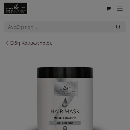
Skip to Content
Είδη Κομμωτηρίου